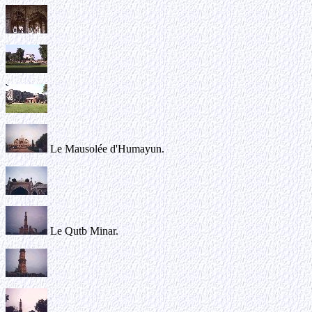
Le Mausolée d'Humayun.
Le Qutb Minar.